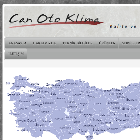
ANASAYFA
HAKKIMIZDA
TEKNİK BİLGİLER
ÜRÜNLER
SERVİSLER
İLETİŞİM