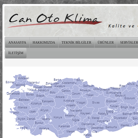
ANASAYFA
HAKKIMIZDA
TEKNİK BİLGİLER
ÜRÜNLER
SERVİSLER
İLETİŞİM