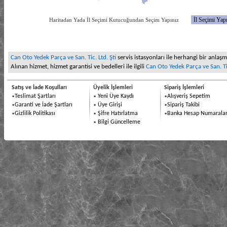
Haritadan Yada İl Seçimi Kutucuğundan Seçim Yapınız
Can Oto Yedek Parça ve San. Tic. Ltd. Şti
servis istasyonları ile herhangi bir anlaşma
Alınan hizmet, hizmet garantisi ve bedelleri ile ilgili
Can Oto Yedek Parça ve San. Tic
Satış ve İade Koşulları
Üyelik İşlemleri
Sipariş İşlemleri
Teslimat Şartları
Yeni Üye Kaydı
Alışveriş Sepetim
Garanti ve İade Şartları
Üye Girişi
Sipariş Takibi
Gizlilik Politikası
Şifre Hatırlatma
Banka Hesap Numaralar
Bilgi Güncelleme