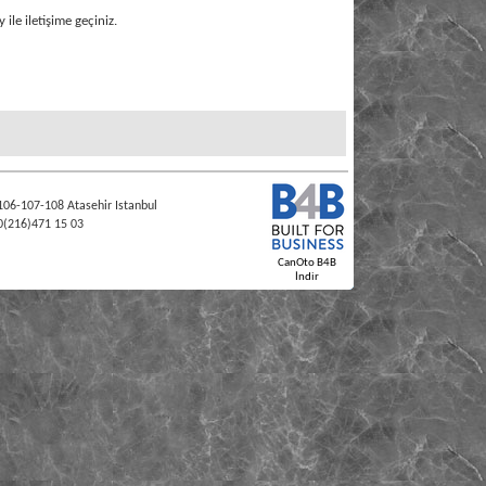
ile iletişime geçiniz.
106-107-108 Atasehir Istanbul
0(216)471 15 03
CanOto B4B
İndir