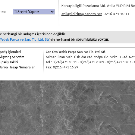
Konuyla ilgili Pazarlama Md. Atilla YILDIRIM Bey 
 Yapınız
atillayildirim@canoto.net
0216 471 10 11
le herhangi bir anlaşma içerisinde değildir.
edek Parça ve San. Tic. Ltd. Şti
'nin herhangi bir
sorumluluğu yoktur.
pariş İşlemleri
Can Oto Yedek Parça San. ve Tic. Ltd. Sti.
Alışveriş Sepetim
Mimar Sinan Mah. Üsküdar cad. Yedpa Tic. Mrkz. D Cad. No:
Sipariş Takibi
Tel :
0(216)471 10 11 - 0(216)471 20 09 - 0(216)471 10 07 - 
Banka Hesap Numaraları
Fax:
0(216) 471 16 29