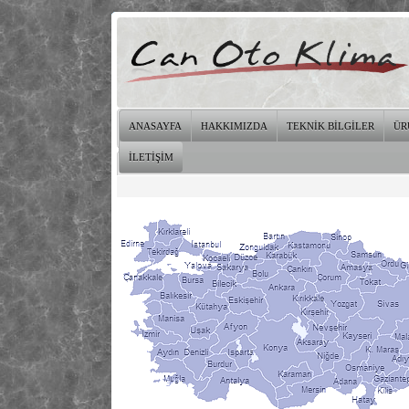
ANASAYFA
HAKKIMIZDA
TEKNİK BİLGİLER
ÜR
İLETİŞİM