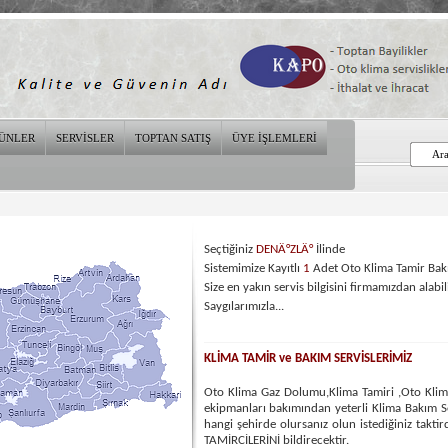
ÜNLER
SERVİSLER
TOPTAN SATIŞ
ÜYE İŞLEMLERİ
Seçtiğiniz
DENÄ°ZLÄ°
İlinde
Sistemimize Kayıtlı
1
Adet Oto Klima Tamir Bakı
Size en yakın servis bilgisini firmamızdan alabili
Saygılarımızla...
KLİMA TAMİR ve BAKIM SERVİSLERİMİZ
Oto Klima Gaz Dolumu,Klima Tamiri ,Oto Klima 
ekipmanları bakımından yeterli Klima Bakım Ser
hangi şehirde olursanız olun istediğiniz tak
TAMİRCİLERİNİ bildirecektir.