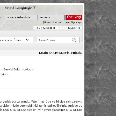
Select Language
▼
Şifremi Unuttum
|
Yeni Üye Kaydı
1USD:
5.8358
1EUR:
6.5637
TAMİR BAKIM SERVİSLERİMİZ
m Servisi Bulunmaktadır.
rsiniz.
yedek parçalarında, Yeterli tecrübe ve bilgiye sahip,servis
vislerimizde Otomobilinizi tamir ettirebilirsiniz. Türkiye de
tirde,CAN OTO KLİMA size en iyi hizmet alacağınız OTO KLİMA