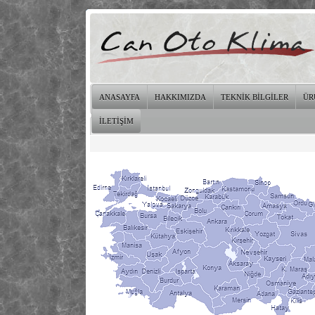
ANASAYFA
HAKKIMIZDA
TEKNİK BİLGİLER
ÜR
İLETİŞİM