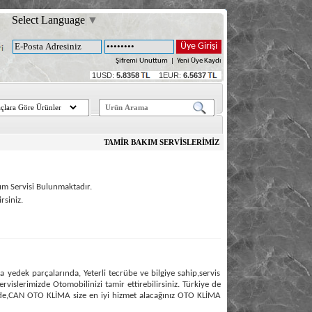
Select Language
▼
Şifremi Unuttum
|
Yeni Üye Kaydı
1USD:
5.8358
1EUR:
6.5637
TAMİR BAKIM SERVİSLERİMİZ
m Servisi Bulunmaktadır.
rsiniz.
yedek parçalarında, Yeterli tecrübe ve bilgiye sahip,servis
vislerimizde Otomobilinizi tamir ettirebilirsiniz. Türkiye de
tirde,CAN OTO KLİMA size en iyi hizmet alacağınız OTO KLİMA