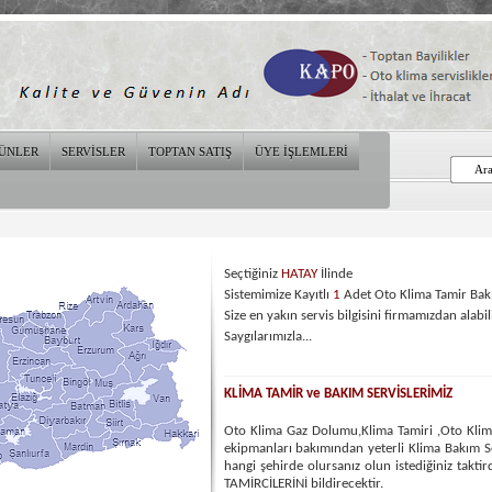
ÜNLER
SERVİSLER
TOPTAN SATIŞ
ÜYE İŞLEMLERİ
Seçtiğiniz
HATAY
İlinde
Sistemimize Kayıtlı
1
Adet Oto Klima Tamir Bakı
Size en yakın servis bilgisini firmamızdan alabili
Saygılarımızla...
KLİMA TAMİR ve BAKIM SERVİSLERİMİZ
Oto Klima Gaz Dolumu,Klima Tamiri ,Oto Klima 
ekipmanları bakımından yeterli Klima Bakım Ser
hangi şehirde olursanız olun istediğiniz tak
TAMİRCİLERİNİ bildirecektir.