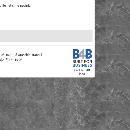
ile iletişime geçiniz.
106-107-108 Atasehir Istanbul
0(216)471 15 03
CanOto B4B
İndir