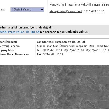
Konuyla ilgili Pazarlama Md. Atilla YILDIRIM Bey 
 Yapınız
atillayildirim@canoto.net
0216 471 10 11
le herhangi bir anlaşma içerisinde değildir.
edek Parça ve San. Tic. Ltd. Şti
'nin herhangi bir
sorumluluğu yoktur.
pariş İşlemleri
Can Oto Yedek Parça San. ve Tic. Ltd. Sti.
Alışveriş Sepetim
Mimar Sinan Mah. Üsküdar cad. Yedpa Tic. Mrkz. D Cad. No:
Sipariş Takibi
Tel :
0(216)471 10 11 - 0(216)471 20 09 - 0(216)471 10 07 - 
Banka Hesap Numaraları
Fax:
0(216) 471 16 29