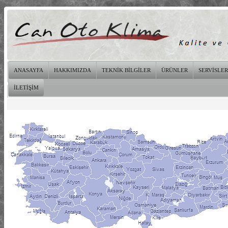
ANASAYFA
HAKKIMIZDA
TEKNİK BİLGİLER
ÜRÜNLER
SERVİSLER
İLETİŞİM