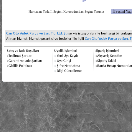
Haritadan Yada İl Seçimi Kutucuğundan Seçim Yapınız
Can Oto Yedek Parça ve San. Tic. Ltd. Şti
servis istasyonları ile herhangi bir anlaşma
Alınan hizmet, hizmet garantisi ve bedelleri ile ilgili
Can Oto Yedek Parça ve San. Tic
Satış ve İade Koşulları
Üyelik İşlemleri
Sipariş İşlemleri
Teslimat Şartları
Yeni Üye Kaydı
Alışveriş Sepetim
Garanti ve İade Şartları
Üye Girişi
Sipariş Takibi
Gizlilik Politikası
Şifre Hatırlatma
Banka Hesap Numaralar
Bilgi Güncelleme