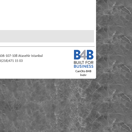
106-107-108 Atasehir Istanbul
0(216)471 15 03
CanOto B4B
İndir