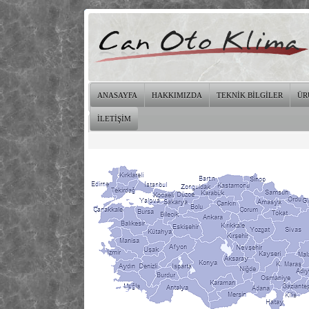
ANASAYFA
HAKKIMIZDA
TEKNİK BİLGİLER
ÜR
İLETİŞİM