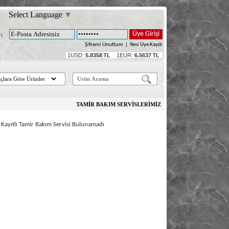
Select Language
▼
Şifremi Unuttum
|
Yeni Üye Kaydı
1USD:
5.8358
1EUR:
6.5637
TAMİR BAKIM SERVİSLERİMİZ
 Kayıtlı Tamir Bakım Servisi Bulunamadı