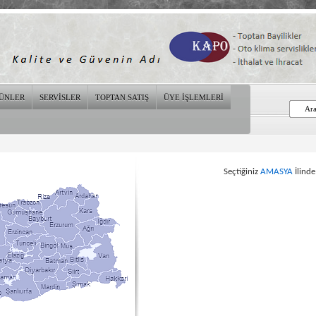
ÜNLER
SERVİSLER
TOPTAN SATIŞ
ÜYE İŞLEMLERİ
Seçtiğiniz
AMASYA
İlinde