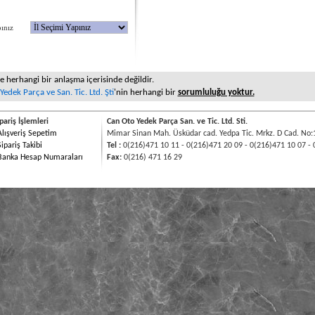
 Yapınız
le herhangi bir anlaşma içerisinde değildir.
edek Parça ve San. Tic. Ltd. Şti
'nin herhangi bir
sorumluluğu yoktur.
pariş İşlemleri
Can Oto Yedek Parça San. ve Tic. Ltd. Sti.
Alışveriş Sepetim
Mimar Sinan Mah. Üsküdar cad. Yedpa Tic. Mrkz. D Cad. No:
Sipariş Takibi
Tel :
0(216)471 10 11 - 0(216)471 20 09 - 0(216)471 10 07 - 
Banka Hesap Numaraları
Fax:
0(216) 471 16 29