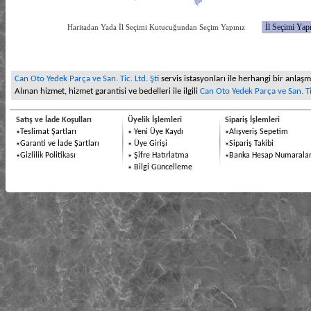
Haritadan Yada İl Seçimi Kutucuğundan Seçim Yapınız
Can Oto Yedek Parça ve San. Tic. Ltd. Şti
servis istasyonları ile herhangi bir anlaşma
Alınan hizmet, hizmet garantisi ve bedelleri ile ilgili
Can Oto Yedek Parça ve San. Tic
Satış ve İade Koşulları
Üyelik İşlemleri
Sipariş İşlemleri
Teslimat Şartları
Yeni Üye Kaydı
Alışveriş Sepetim
Garanti ve İade Şartları
Üye Girişi
Sipariş Takibi
Gizlilik Politikası
Şifre Hatırlatma
Banka Hesap Numaralar
Bilgi Güncelleme