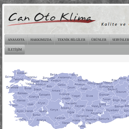
ANASAYFA
HAKKIMIZDA
TEKNİK BİLGİLER
ÜRÜNLER
SERVİSLER
İLETİŞİM