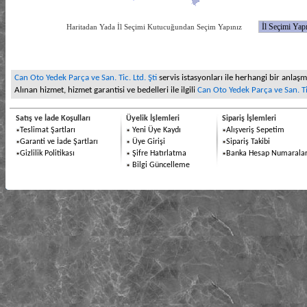
Haritadan Yada İl Seçimi Kutucuğundan Seçim Yapınız
Can Oto Yedek Parça ve San. Tic. Ltd. Şti
servis istasyonları ile herhangi bir anlaşma
Alınan hizmet, hizmet garantisi ve bedelleri ile ilgili
Can Oto Yedek Parça ve San. Tic
Satış ve İade Koşulları
Üyelik İşlemleri
Sipariş İşlemleri
Teslimat Şartları
Yeni Üye Kaydı
Alışveriş Sepetim
Garanti ve İade Şartları
Üye Girişi
Sipariş Takibi
Gizlilik Politikası
Şifre Hatırlatma
Banka Hesap Numaralar
Bilgi Güncelleme