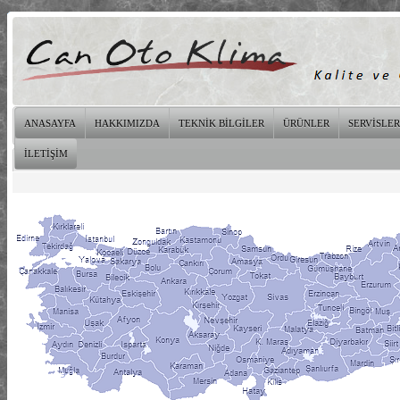
ANASAYFA
HAKKIMIZDA
TEKNİK BİLGİLER
ÜRÜNLER
SERVİSLER
İLETİŞİM