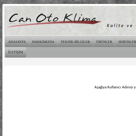
ANASAYFA
HAKKIMIZDA
TEKNİK BİLGİLER
ÜRÜNLER
SERVİSLER
İLETİŞİM
Aşağıya Kullanıcı Adınızı y